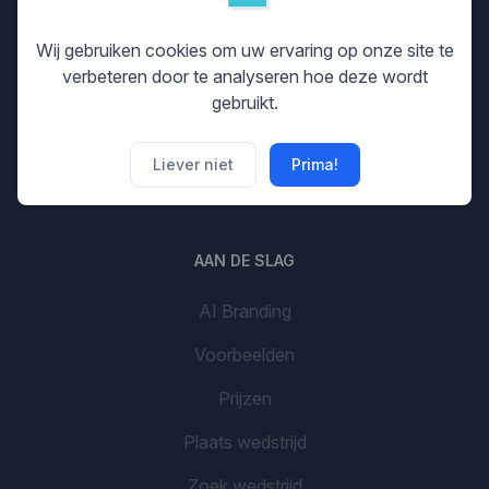
Print ontwerp
Wij gebruiken cookies om uw ervaring op onze site te
Banner ontwerp
verbeteren door te analyseren hoe deze wordt
Flyer ontwerp
gebruikt.
Grafisch design
Liever niet
Prima!
Bedrijfsnaam
AAN DE SLAG
AI Branding
Voorbeelden
Prijzen
Plaats wedstrijd
Zoek wedstrijd