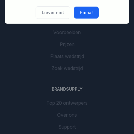
AAN DE SLAG
Liever niet
Prima!
AI Branding
Voorbeelden
Prijzen
Plaats wedstrijd
Zoek wedstrijd
BRANDSUPPLY
Top 20 ontwerpers
Over ons
Support