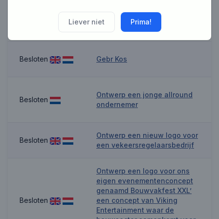
Ontwerp een dynamisch logo
Besloten
voor FLEX UITZENDBUREAU B
Liever niet
Prima!
V !
Besloten
Gebr Kos
Ontwerp een jonge allround
Besloten
ondernemer
Ontwerp een nieuw logo voor
Besloten
een vekeersregelaarsbedrijf
Ontwerp een logo voor ons
eigen evenementenconcept
genaamd Bouwvakfest XXL’
Besloten
een concept van Viking
Entertainment waar de